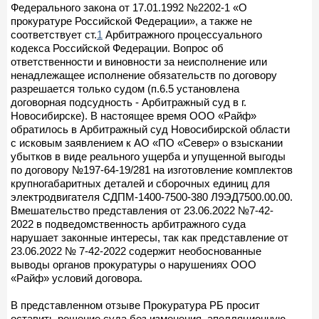
Федерального закона от 17.01.1992 №2202-1 «О
прокуратуре Российской Федерации», а также не
соответствует ст.
1
Арбитражного процессуального
кодекса Российской Федерации. Вопрос об
ответственности и виновности за неисполнение или
ненадлежащее исполнение обязательств по договору
разрешается только судом (п.6.5 установлена
договорная подсудность - Арбитражный суд в г.
Новосибирске). В настоящее время ООО «Райф»
обратилось в Арбитражный суд Новосибирской области
с исковым заявлением к АО «ПО «Север» о взыскании
убытков в виде реального ущерба и упущенной выгоды
по договору №197-64-19/281 на изготовление комплектов
крупногабаритных деталей и сборочных единиц для
электродвигателя СДПМ-1400-7500-380 Л9ЭД7500.00.00.
Вмешательство представления от 23.06.2022 №7-42-
2022 в подведомственность арбитражного суда
нарушает законные интересы, так как представление от
23.06.2022 № 7-42-2022 содержит необоснованные
выводы органов прокуратуры о нарушениях ООО
«Райф» условий договора.
В представленном отзыве Прокуратура РБ просит
оставить решение суда без изменения, апелляционную