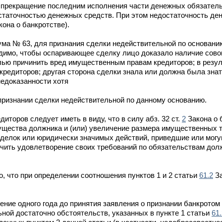
прекращение последним исполнения части денежных обязатель
статочностью денежных средств. При этом недостаточность де
она о банкротстве).
нума № 63, для признания сделки недействительной по основан
одимо, чтобы оспаривающее сделку лицо доказало наличие сово
лью причинить вред имущественным правам кредиторов; в резу
редиторов; другая сторона сделки знала или должна была знат
недоказанности хотя
 признании сделки недействительной по данному основанию.
торов следует иметь в виду, что в силу абз. 32 ст.
2
Закона о 
щества должника и (или) увеличение размера имущественных т
делок или юридически значимых действий, приведшие или могу
чить удовлетворение своих требований по обязательствам долж
, что при определении соотношения пунктов 1 и 2 статьи
61.2
За
ние одного года до принятия заявления о признании банкротом
ьной достаточно обстоятельств, указанных в пункте 1 статьи
61.