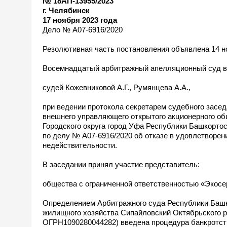
№ 18АП-13955/2023
г. Челябинск
17 ноября 2023 года
Дело № А07-6916/2020
Резолютивная часть постановления объявлена 14 но
Восемнадцатый арбитражный апелляционный суд в 
судей Кожевниковой А.Г., Румянцева А.А.,
при ведении протокола секретарем судебного зас
внешнего управляющего открытого акционерного о
Городского округа город Уфа Республики Башкорто
по делу № А07-6916/2020 об отказе в удовлетворен
недействительности.
В заседании принял участие представитель:
общества с ограниченной ответственностью «Экосерв
Определением Арбитражного суда Республики Башко
жилищного хозяйства Сипайловский Октябрьского р
ОГРН1090280044282) введена процедура банкротств