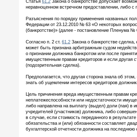
Статья
61.2
Закона о банкротстве допускает возмо
неравноценном встречном предоставлении, либо с 
Разъяснения по порядку применения названных по
Федерации от 23.12.2010 № 63 «О некоторых вопрос
(банкротстве)» (далее - постановление Пленума № 
Согласно п. 2 ст.
61.2
Закона о банкротстве сделка,
может быть признана арбитражным судом недействи
о признании должника банкротом или после приняти
имущественным правам кредиторов и если другая с
(подозрительная сделка).
Предполагается, что другая сторона знала об этом
знать об ущемлении интересов кредиторов должник
Цель причинения вреда имущественным правам кред
неплатежеспособности или недостаточности имущес
либо направлена на выплату (выдел) доли (пая) в 
учредителей (участников) должника, либо совершена 
в случае, если стоимость переданного в результа
обязательства и (или) обязанности составляет два
бухгалтерской отчетности должника на последнюю 