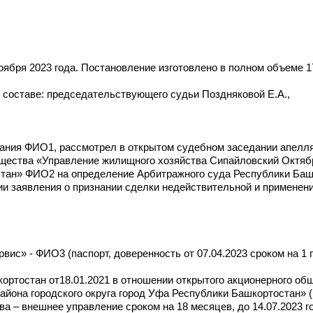
ября 2023 года. Постановление изготовлено в полном объеме 17
составе: председательствующего судьи Поздняковой Е.А.,
едания ФИО1, рассмотрел в открытом судебном заседании апел
бщества «Управление жилищного хозяйства Сипайловский Октяб
стан» ФИО2 на определение Арбитражного суда Республики Башк
ии заявления о признании сделки недействительной и применен
ис» - ФИО3 (паспорт, доверенность от 07.04.2023 сроком на 1 г
ртостан от18.01.2021 в отношении открытого акционерного об
айона городского округа город Уфа Республики Башкортостан» 
а – внешнее управление сроком на 18 месяцев, до 14.07.2023 г