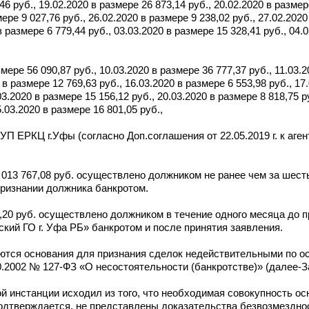
46 руб., 19.02.2020 в размере 26 873,14 руб., 20.02.2020 в размер
мере 9 027,76 руб., 26.02.2020 в размере 9 238,02 руб., 27.02.202
 в размере 6 779,44 руб., 03.03.2020 в размере 15 328,41 руб., 04.
змере 56 090,87 руб., 10.03.2020 в размере 36 777,37 руб., 11.03.
0 в размере 12 769,63 руб., 16.03.2020 в размере 6 553,98 руб., 17
.03.2020 в размере 15 156,12 руб., 20.03.2020 в размере 8 818,75 р
5.03.2020 в размере 16 801,05 руб.,
 ЕРКЦ г.Уфы (согласно Доп.соглашения от 22.05.2019 г. к аге
013 767,08 руб. осуществлено должником не ранее чем за шесть
признании должника банкротом.
,20 руб. осуществлено должником в течение одного месяца до 
ий ГО г. Уфа РБ» банкротом и после принятия заявления.
ются основания для признания сделок недействительными по о
.2002 № 127-ФЗ «О несостоятельности (банкротстве)» (далее-За
й инстанции исходил из того, что необходимая совокупность ос
дтверждается, не представлены доказательства безвозмезднос