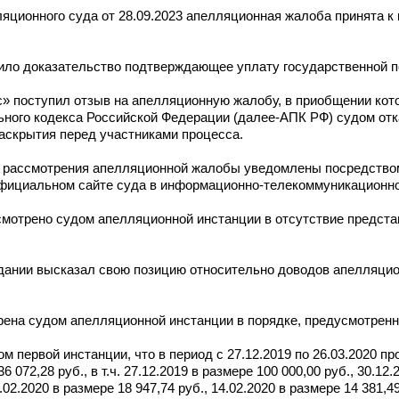
ционного суда от 28.09.2023 апелляционная жалоба принята к 
ило доказательство подтверждающее уплату государственной 
» поступил отзыв на апелляционную жалобу, в приобщении кот
ного кодекса Российской Федерации (далее-АПК РФ) судом отка
аскрытия перед участниками процесса.
те рассмотрения апелляционной жалобы уведомлены посредство
официальном сайте суда в информационно-телекоммуникационно
ссмотрено судом апелляционной инстанции в отсутствие предст
ании высказал свою позицию относительно доводов апелляцио
рена судом апелляционной инстанции в порядке, предусмотренн
м первой инстанции, что в период с 27.12.2019 по 26.03.2020 п
72,28 руб., в т.ч. 27.12.2019 в размере 100 000,00 руб., 30.12.
.02.2020 в размере 18 947,74 руб., 14.02.2020 в размере 14 381,49