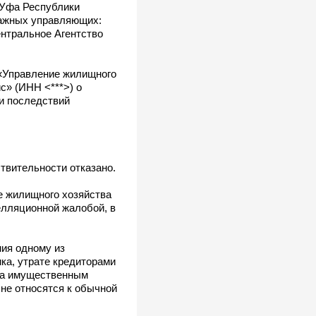
 Уфа Республики
ражных управляющих:
ентральное Агентство
«Управление жилищного
с» (ИНН <***>) о
и последствий
твительности отказано.
е жилищного хозяйства
елляционной жалобой, в
ния одному из
ка, утрате кредиторами
еда имущественным
 не относятся к обычной