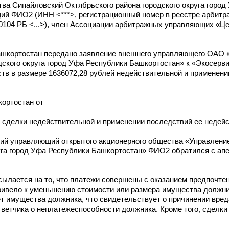
а Сипайловский Октябрьского района городского округа город
й ФИО2 (ИНН <***>, регистрационный номер в реестре арбит
50104 РБ <...>), член Ассоциации арбитражных управляющих «Ц
ашкортостан передано заявление внешнего управляющего ОАО 
ского округа город Уфа Республики Башкортостан» к «Экосерви
тв в размере 1636072,28 рублей недействительной и применени
ортостан от
и сделки недействительной и применении последствий ее недейс
ий управляющий открытого акционерного общества «Управлени
уга город Уфа Республики Башкортостан» ФИО2 обратился с ап
ылается на то, что платежи совершены с оказанием предпочте
ривело к уменьшению стоимости или размера имущества должни
ет имущества должника, что свидетельствует о причинении вр
ветчика о неплатежеспособности должника. Кроме того, сделки