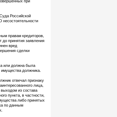
совершенных при
 Суда Российской
«О несостоятельности
ным правам кредиторов,
т до принятия заявления
инен вред
вершения сделки
ла или должна была
и имущества должника.
лжник отвечал признаку
аинтересованного лица,
с выходом из состава
ого пункта, в частности,
имущества либо принятых
ка по данным
к.