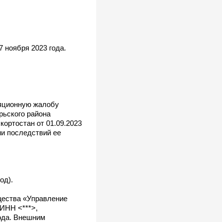
 ноября 2023 года.
ляционную жалобу
рьского района
ортостан от 01.09.2023
ии последствий ее
од).
щества «Управление
(ИНН <***>,
ода. Внешним