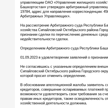
управляющим ОАО «Управление жилищного хозяйств
Башкортостан» утвержден арбитражный управляющи
19784, адрес для направления корреспонденции: 4
Арбитражных Управляющих».
На рассмотрение Арбитражного суда Республики Б
хозяйства Сипайловский Октябрьского района Город
признании сделки по перечислению денежных средс
недействительности сделки.
Определением Арбитражного суда Республики Башк
01.09.2023 в удовлетворении заявлений о признани
Не согласившись с указанным определением внешн
Сипайловский Октябрьского района Городского окр
которой просил отменить определение.
В обосновании апелляционной жалобы заявитель сс
кредиторов, совершение оспариваемых платежей п
возможности удовлетворить свои требования за сч
правам иных кредиторов, также осведомленность от
хозяйственной деятельности должника.