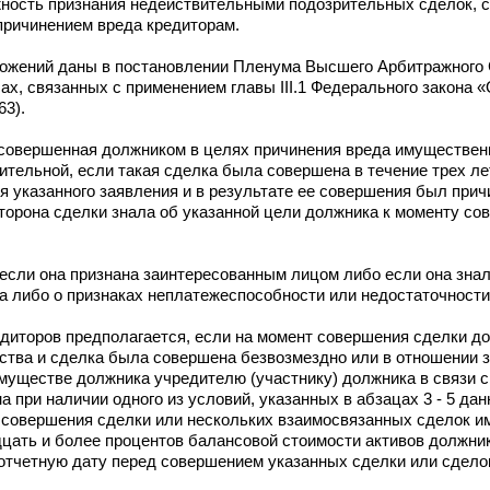
жность признания недействительными подозрительных сделок, 
причинением вреда кредиторам.
ложений даны в постановлении Пленума Высшего Арбитражного
ах, связанных с применением главы III.1 Федерального закона 
63).
 совершенная должником в целях причинения вреда имуществен
тельной, если такая сделка была совершена в течение трех ле
я указанного заявления и в результате ее совершения был прич
торона сделки знала об указанной цели должника к моменту со
, если она признана заинтересованным лицом либо если она зна
а либо о признаках неплатежеспособности или недостаточност
иторов предполагается, если на момент совершения сделки до
тва и сделка была совершена безвозмездно или в отношении з
имуществе должника учредителю (участнику) должника в связи 
при наличии одного из условий, указанных в абзацах 3 - 5 данн
те совершения сделки или нескольких взаимосвязанных сделок 
дцать и более процентов балансовой стоимости активов должни
отчетную дату перед совершением указанных сделки или сдело