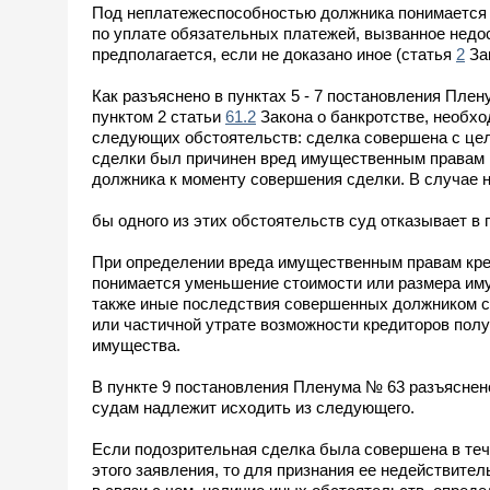
Под неплатежеспособностью должника понимается 
по уплате обязательных платежей, вызванное недо
предполагается, если не доказано иное (статья
2
Зак
Как разъяснено в пунктах 5 - 7 постановления Пле
пунктом 2 статьи
61.2
Закона о банкротстве, необх
следующих обстоятельств: сделка совершена с це
сделки был причинен вред имущественным правам к
должника к моменту совершения сделки. В случае 
бы одного из этих обстоятельств суд отказывает в
При определении вреда имущественным правам креди
понимается уменьшение стоимости или размера иму
также иные последствия совершенных должником с
или частичной утрате возможности кредиторов полу
имущества.
В пункте 9 постановления Пленума № 63 разъяснено
судам надлежит исходить из следующего.
Если подозрительная сделка была совершена в тече
этого заявления, то для признания ее недействител