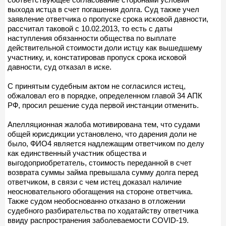
выхода истца в счет погашения долга. Суд также учел
заявление ответчика о пропуске срока исковой давности,
рассчитал таковой с 10.02.2013, то есть с даты
наступления обязанности общества по выплате
действительной стоимости доли истцу как вышедшему
участнику, и, констатировав пропуск срока исковой
давности, суд отказал в иске.
С принятым судебным актом не согласился истец,
обжаловал его в порядке, определенном главой 34 АПК
РФ, просил решение суда первой инстанции отменить.
Апелляционная жалоба мотивирована тем, что судами
общей юрисдикции установлено, что дарения доли не
было, ФИО4 является надлежащим ответчиком по делу
как единственный участник общества и
выгодоприобретатель, стоимость переданной в счет
возврата суммы займа превышала сумму долга перед
ответчиком, в связи с чем истец доказал наличие
неосновательного обогащения на стороне ответчика.
Также судом необоснованно отказано в отложении
судебного разбирательства по ходатайству ответчика
ввиду распространения заболеваемости COVID-19.