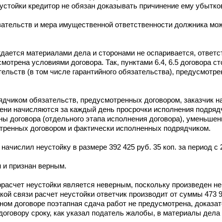
устойки кредитор не обязан доказывать причинение ему убытко
зательств и мера имущественной ответственности должника мо
дается материалами дела и сторонами не оспаривается, ответс
отрена условиями договора. Так, пунктами 6.4, 6.5 договора с
ельств (в том числе гарантийного обязательства), предусмотре
дчиком обязательств, предусмотренных договором, заказчик н
Пени начисляются за каждый день просрочки исполнения подряд
ны договора (отдельного этапа исполнения договора), уменьшен
тренных договором и фактически исполненных подрядчиком.
ачислил неустойку в размере 392 425 руб. 35 коп. за период с 2
 и признан верным.
асчет неустойки является неверным, поскольку произведен не 
й связи расчет неустойки ответчик производит от суммы 473 927
рном договоре поэтапная сдача работ не предусмотрена, доказат
оговору сроку, как указал податель жалобы, в материалы дела