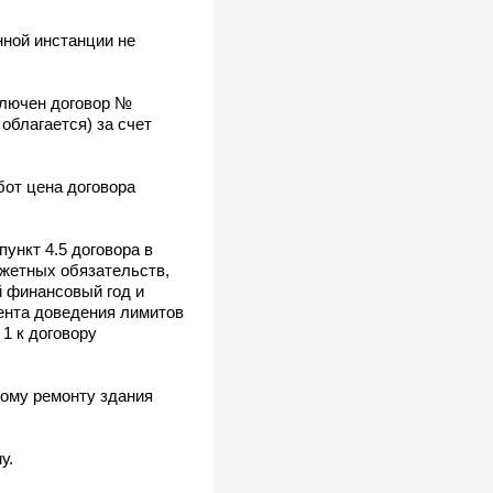
нной инстанции не
ключен договор №
 облагается) за счет
бот цена договора
пункт 4.5 договора в
жетных обязательств,
 финансовый год и
мента доведения лимитов
1 к договору
ьному ремонту здания
у.