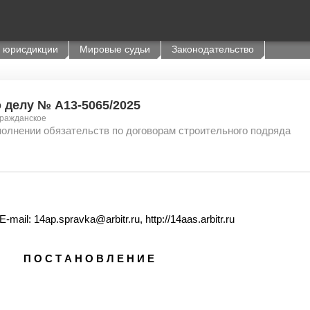
 юрисдикции
Мировые судьи
Законодательство
о делу № А13-5065/2025
Гражданское
олнении обязательств по договорам строительного подряда
: 14ap.spravka@arbitr.ru, http://14aas.arbitr.ru
П О С Т А Н О В Л Е Н И Е