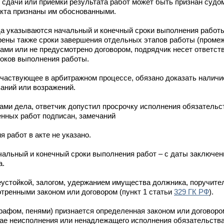
 сдачи или приемки результата работ может быть признан суд
акта признаны им обоснованными.
да указываются начальный и конечный сроки выполнения работ
рены также сроки завершения отдельных этапов работы (промеж
ами или не предусмотрено договором, подрядчик несет ответст
роков выполнения работы.
частвующее в арбитражном процессе, обязано доказать наличие
аний или возражений.
ми дела, ответчик допустил просрочку исполнения обязательст
енных работ подписан, замечаний
 работ в акте не указано.
чальный и конечный сроки выполнения работ – с даты заключени
а.
устойкой, залогом, удержанием имущества должника, поручите
отренными законом или договором (пункт 1 статьи
329 ГК РФ
).
рафом, пенями) признается определенная законом или договоро
ае неисполнения или ненадлежащего исполнения обязательства,