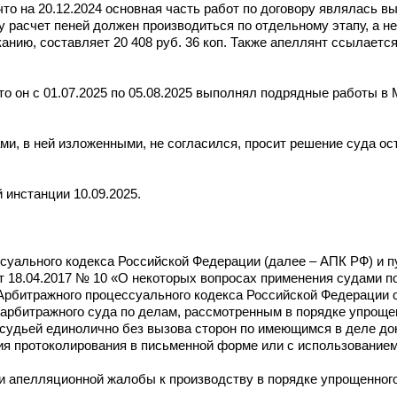
что на 20.12.2024 основная часть работ по договору являлась в
у расчет пеней должен производиться по отдельному этапу, а не
анию, составляет 20 408 руб. 36 коп. Также апеллянт ссылаетс
то он с 01.07.2025 по 05.08.2025 выполнял подрядные работы в
и, в ней изложенными, не согласился, просит решение суда ос
инстанции 10.09.2025.
уального кодекса Российской Федерации (далее – АПК РФ) и п
 18.04.2017 № 10 «О некоторых вопросах применения судами п
 Арбитражного процессуального кодекса Российской Федерации
рбитражного суда по делам, рассмотренным в порядке упрощен
судьей единолично без вызова сторон по имеющимся в деле до
ия протоколирования в письменной форме или с использованием
 апелляционной жалобы к производству в порядке упрощенного