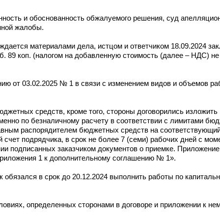
онность и обоснованность обжалуемого решения, суд апелляцио
нной жалобы.
ждается материалами дела, истцом и ответчиком 18.09.2024 за
уб. 89 коп. (налогом на добавленную стоимость (далее – НДС) не
ю от 03.02.2025 № 1 в связи с изменением видов и объемов ра
 бюджетных средств, кроме того, стороны договорились изложить 
енно по безналичному расчету в соответствии с лимитами бюд
лавным распорядителем бюджетных средств на соответствующий
 счет подрядчика, в срок не более 7 (семи) рабочих дней с мо
ии подписанных заказчиком документов о приемке. Приложение 
 приложения 1 к дополнительному соглашению № 1».
чик обязался в срок до 20.12.2024 выполнить работы по капитал
словиях, определенных сторонами в договоре и приложении к нем