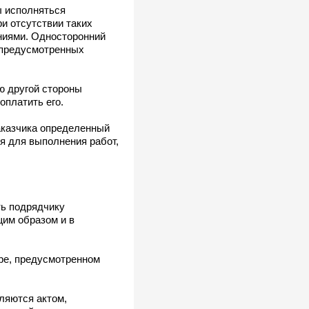
ы исполняться
и отсутствии таких
ниями. Односторонний
 предусмотренных
ю другой стороны
оплатить его.
аказчика определенный
я для выполнения работ,
ть подрядчику
щим образом и в
ре, предусмотренном
ляются актом,