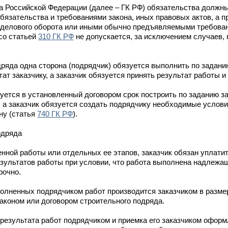
а Российской Федерации (далее – ГК РФ) обязательства должн
язательства и требованиями закона, иных правовых актов, а пр
и делового оборота или иными обычно предъявляемыми требова
 со статьей
310 ГК РФ
не допускается, за исключением случаев,
дряда одна сторона (подрядчик) обязуется выполнить по задани
ат заказчику, а заказчик обязуется принять результат работы и 
зуется в установленный договором срок построить по заданию з
 а заказчик обязуется создать подрядчику необходимые услови
ну (статья
740 ГК РФ
).
одряда
нной работы или отдельных ее этапов, заказчик обязан уплати
зультатов работы при условии, что работа выполнена надлежа
рочно.
олненных подрядчиком работ производится заказчиком в разме
законом или договором строительного подряда.
результата работ подрядчиком и приемка его заказчиком оформ