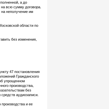
ыполненной, а до
 на всю сумму договора.
я на неполучение им
 Московской области по
тавить без изменения,
ункту 47 постановления
оложений Гражданского
 об упрощенном
ного производства,
казательствам без
 средств аудиозаписи.
 производства и ее