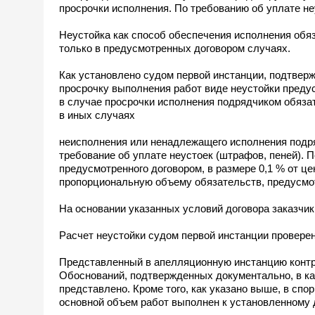
просрочки исполнения. По требованию об уплате не
Неустойка как способ обеспечения исполнения обя
только в предусмотренных договором случаях.
Как установлено судом первой инстанции, подтверж
просрочку выполнения работ виде неустойки предусм
в случае просрочки исполнения подрядчиком обязат
в иных случаях
неисполнения или ненадлежащего исполнения подря
требование об уплате неустоек (штрафов, пеней). 
предусмотренного договором, в размере 0,1 % от це
пропорциональную объему обязательств, предусмо
На основании указанных условий договора заказчик н
Расчет неустойки судом первой инстанции проверен
Представленный в апелляционную инстанцию контрр
Обоснований, подтвержденных документально, в како
представлено. Кроме того, как указано выше, в спо
основной объем работ выполнен к установленному д