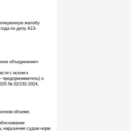
елляционную жалобу
года по делу А13-
нное объединение»
асти с иском к
– предприниматель) о
2025 № 02/192-2024,
.
полном объеме.
 обоснование
а, нарушение судом норм