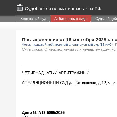
Судебные и нормативные акты РФ
Верховный суд
Арбитражные суды
Суды общей
Постановление от 16 сентября 2025 г. п
Четырнадцатый арбитражный апелляционный суд (14 ААС)
- 
Суть спора: О неисполнении или ненадлежащем исп
ЧЕТЫРНАДЦАТЫЙ АРБИТРАЖНЫЙ
АПЕЛЛЯЦИОННЫЙ СУД ул. Батюшкова, д.12, <...> E-mail
Дело № А13-5065/2025