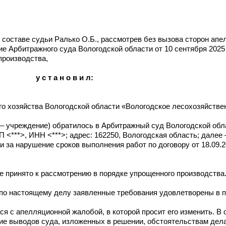
составе судьи Ралько О.Б., рассмотрев без вызова сторон ап
 Арбитражного суда Вологодской области от 10 сентября 2025 
производства,
у с т а н о в и л:
о хозяйства Вологодской области «Вологодское лесохозяйстве
ее – учреждение) обратилось в Арбитражный суд Вологодской обл
**>, ИНН <***>; адрес: 162250, Вологодская область; далее 
ки за нарушение сроков выполнения работ по договору от 18.09.
е принято к рассмотрению в порядке упрощенного производства
) по настоящему делу заявленные требования удовлетворены в 
ся с апелляционной жалобой, в которой просит его изменить. В
ие выводов суда, изложенных в решении, обстоятельствам дел