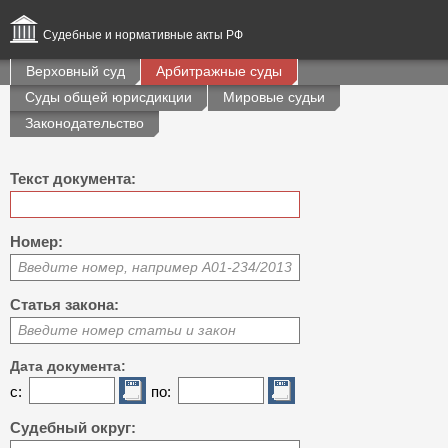
Судебные и нормативные акты РФ
Верховный суд
Арбитражные суды
Суды общей юрисдикции
Мировые судьи
Законодательство
Текст документа:
Номер:
Введите номер, например А01-234/2013
Статья закона:
Введите номер статьи и закон
Дата документа:
с:
по:
Судебный округ: