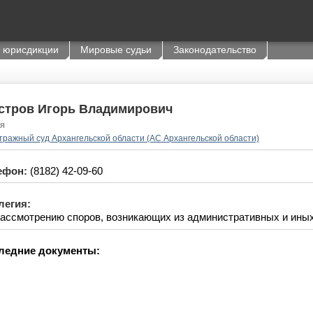
 юрисдикции
Мировые судьи
Законодательство
стров Игорь Владимирович
я
тражный суд Архангельской области (АС Архангельской области)
ефон:
(8182) 42-09-60
легия:
рассмотрению споров, возникающих из административных и ины
ледние документы: