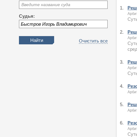
Введите название суда
1.
Реш
Арби
Судья:
Суть
2.
Реш
Арби
Очистить все
Суть
сре
3.
Реш
Арби
Суть
4.
Рез
Арби
5.
Реш
Арби
6.
Рез
Арби
Суть