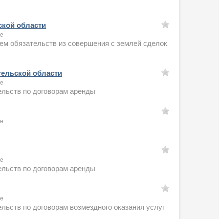
ской области
ое
ем обязательств из совершения с землей сделок
гельской области
ое
ельств по договорам аренды
ое
ое
ельств по договорам аренды
ое
льств по договорам возмездного оказания услуг