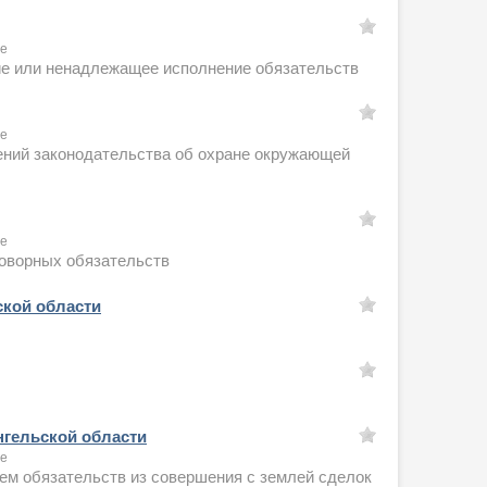
ое
ние или ненадлежащее исполнение обязательств
ое
шений законодательства об охране окружающей
ое
говорных обязательств
ской области
нгельской области
ое
ем обязательств из совершения с землей сделок