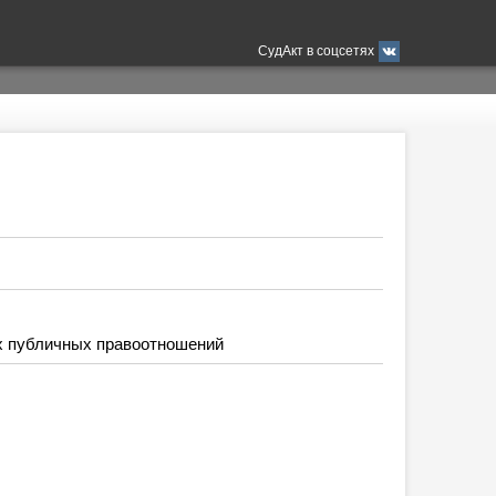
СудАкт в соцсетях
х публичных правоотношений