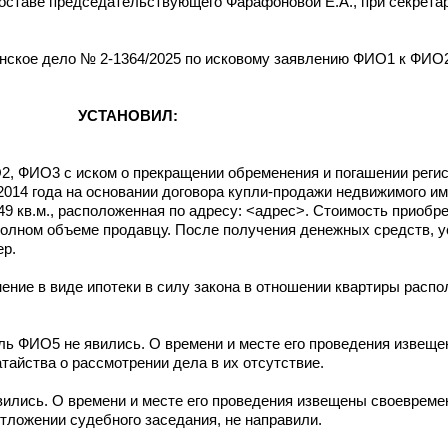
оставе председательствующего Фарафоновой Е.А., при секрета
анское дело № 2-1364/2025 по исковому заявлению ФИО1 к ФИО
УСТАНОВИЛ:
, ФИО3 с иском о прекращении обременения и погашении регис
.2014 года на основании договора купли-продажи недвижимого и
 кв.м., расположенная по адресу: <адрес>. Стоимость приобре
 полном объеме продавцу. После получения денежных средств, 
ер.
ение в виде ипотеки в силу закона в отношении квартиры распо
ль ФИО5 не явились. О времени и месте его проведения извеще
айства о рассмотрении дела в их отсутствие.
вились. О времени и месте его проведения извещены своеврем
отложении судебного заседания, не направили.