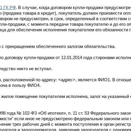
.1 ГК РФ
. В случае, когда договором купли-продажи предусмотре
(продажа товара в кредит), покупатель должен произвести опла
вором не предусмотрен, в срок, определенный в соответствии со
пли-продажи, с момента передачи товара покупателю и до его о
вца для обеспечения исполнения покупателем его обязанности п
 с прекращением обеспеченного залогом обязательства.
по договору купли-продажи от 12.01.2014 года сторонами испол
ледство никто не вступал.
, расположенной по адресу: <адрес>, является ФИО1. В отнош
кона в пользу ФИО4.
е жилое помещение покупателем исполнена, залог на указанный
998 года № 102-ФЗ «Об ипотеке», п. 11 ст. 53 Федерального зако
мости" если иное не предусмотрено федеральным законом или 
чение трех рабочих дней с момента поступления в орган регист
годателя и залогодержателя, заявления залогодателя с однов