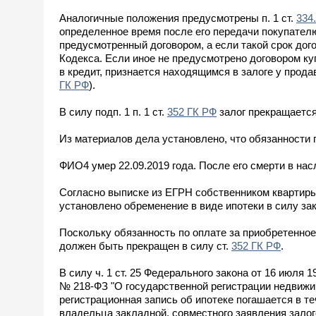
Аналогичные положения предусмотрены п. 1 ст.
334
определенное время после его передачи покупателю 
предусмотренный договором, а если такой срок дого
Кодекса. Если иное не предусмотрено договором ку
в кредит, признается находящимся в залоге у прода
ГК РФ
).
В силу подп. 1 п. 1 ст.
352 ГК РФ
залог прекращается
Из материалов дела установлено, что обязанности 
ФИО4 умер 22.09.2019 года. После его смерти в нас
Согласно выписке из ЕГРН собственником квартиры
установлено обременение в виде ипотеки в силу за
Поскольку обязанность по оплате за приобретенно
должен быть прекращен в силу ст.
352 ГК РФ
.
В силу ч. 1 ст. 25 Федерального закона от 16 июля 1
№ 218-ФЗ "О государственной регистрации недвижи
регистрационная запись об ипотеке погашается в те
владельца закладной, совместного заявления зало