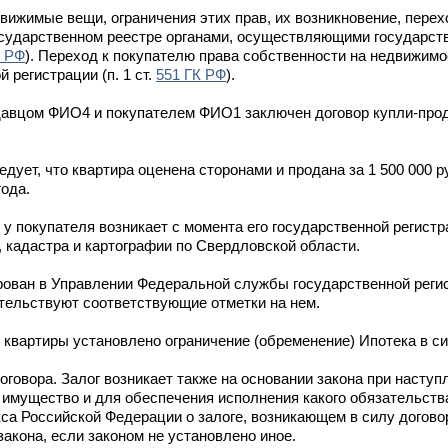
вижимые вещи, ограничения этих прав, их возникновение, пере
осударственном реестре органами, осуществляющими государст
К РФ
). Переход к покупателю права собственности на недвижим
 регистрации (п. 1 ст.
551 ГК РФ
).
одавцом ФИО4 и покупателем ФИО1 заключен договор купли-про
дует, что квартира оценена сторонами и продана за 1 500 000 р
ода.
и у покупателя возникает с момента его государственной регист
 кадастра и картографии по Свердловской области.
ован в Управлении Федеральной службы государственной регис
етельствуют соответствующие отметки на нем.
 квартиры установлено ограничение (обременение) Ипотека в си
договора. Залог возникает также на основании закона при наступ
е имущество и для обеспечения исполнения какого обязательств
са Российской Федерации о залоге, возникающем в силу догово
акона, если законом не установлено иное.