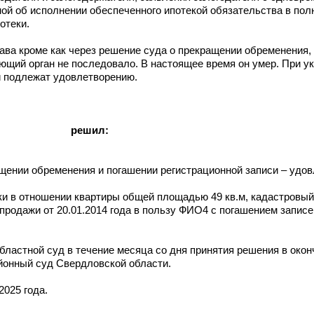
ой об исполнении обеспеченного ипотекой обязательства в пол
отеки.
рава кроме как через решение суда о прекращении обременения
щий орган не последовало. В настоящее время он умер. При у
и подлежат удовлетворению.
решил:
ении обременения и погашении регистрационной записи – удов
и в отношении квартиры общей площадью 49 кв.м, кадастровы
продажи от 20.01.2014 года в пользу ФИО4 с погашением записе
ластной суд в течение месяца со дня принятия решения в око
йонный суд Свердловской области.
2025 года.