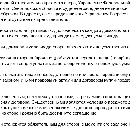
бований относительно предмета спора, Управление Федерально
фии по Свердловской области в судебное заседание не явилось. 
образом. В адрес суда от представителя Управления Росреест
а в отсутствие их представителя.
осимость, допустимость, достоверность каждого доказательств
тв в их совокупности, суд приходит к следующему выводу.
и договора и условия договора определяются по усмотрению с
жи одна сторона (продавец) обязуется передать вещь (товар) в
ять этот товар и уплатить за него определенную денежную сумму
н оплатить товар непосредственно до или после передачи ему 
 законом, иными правовыми актами или договором купли-продаж
заключенным, если между сторонами, в требуемой в подлежащи
виям договора. Существенными являются условия о предмете д
 как существенные или необходимые для договоров данного вида
 из сторон должно быть достигнуто соглашение.
 и становится обязательным для сторон с момента его заключен