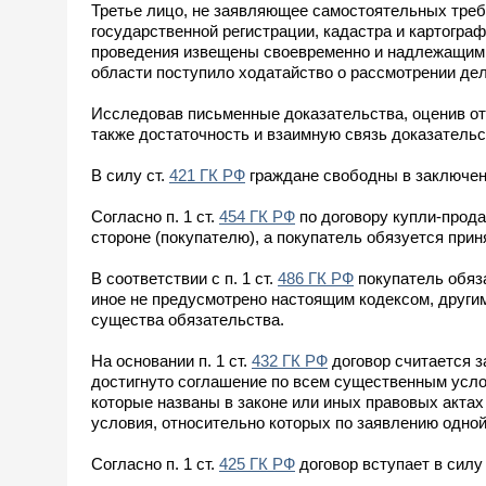
Третье лицо, не заявляющее самостоятельных тре
государственной регистрации, кадастра и картогра
проведения извещены своевременно и надлежащим 
области поступило ходатайство о рассмотрении дел
Исследовав письменные доказательства, оценив отн
также достаточность и взаимную связь доказательс
В силу ст.
421 ГК РФ
граждане свободны в заключени
Согласно п. 1 ст.
454 ГК РФ
по договору купли-прода
стороне (покупателю), а покупатель обязуется прин
В соответствии с п. 1 ст.
486 ГК РФ
покупатель обяза
иное не предусмотрено настоящим кодексом, другим
существа обязательства.
На основании п. 1 ст.
432 ГК РФ
договор считается 
достигнуто соглашение по всем существенным усло
которые названы в законе или иных правовых актах
условия, относительно которых по заявлению одной
Согласно п. 1 ст.
425 ГК РФ
договор вступает в силу