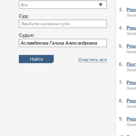
3.
Реше
Ленин
Суд:
Введите название суда
4.
Реше
Ленин
Судья:
5.
Реше
Лени
Очистить все
6.
Пост
Лени
7.
Реше
Ленин
8.
Реше
Ленин
9.
Реше
Ленин