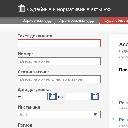
Судебные и нормативные акты РФ
Верховный суд
Арбитражные суды
Суды общей
Текст документа:
Ас
Судь
Номер:
Ленин
Введите номер
Пос
Статья закона:
Введите номер статьи и закон
Дата документа:
с:
по:
1.
Реше
Инстанция:
Ленин
Все
2.
Реше
Регион:
Ленин