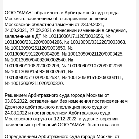
ООО "АМА+" обратилось в Арбитражный суд города
Москвы с заявлением об оспаривании решений
Московской областной таможни от 23.09.2021,
24.09.2021, 27.09.2021 о внесении изменений в сведения,
заявленные в ДТ № 10013090/171120/0003656, №
10013090/231220/00004286, № 10013090/031220/0003963,
№ 10013090/261120/0003850, №
10013090/191220/0004208, № 10013090/021120/0003425,
№ 10013090/040920/0002540, №
10013090/110820/0002206, № 10013090/310720/0002069,
№ 10013090/150920/0002661, №
10013090/071020/0002987, № 10013090/151020/0003111,
№ 10013090/211020/000320.
Решением Арбитражного суда города Москвы от
03.06.2022, оставленным без изменения постановлением
Девятого арбитражного апелляционного суда от
24.08.2022 и постановлением Арбитражного суда
Московского округа от 12.12.2022, в удовлетворении
заявленных требований ООО "АМА+" было отказано.
Определением Арбитражного суда города Москвы от