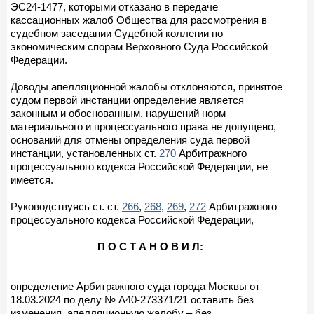
ЭС24-1477, которыми отказано в передаче
кассационных жалоб Общества для рассмотрения в
судебном заседании Судебной коллегии по
экономическим спорам Верховного Суда Российской
Федерации.
Доводы апелляционной жалобы отклоняются, принятое
судом первой инстанции определение является
законным и обоснованным, нарушений норм
материального и процессуального права не допущено,
оснований для отмены определения суда первой
инстанции, установленных ст.
270
Арбитражного
процессуального кодекса Российской Федерации, не
имеется.
Руководствуясь ст. ст.
266
,
268
,
269
,
272
Арбитражного
процессуального кодекса Российской Федерации,
П О С Т А Н О В И Л:
определение Арбитражного суда города Москвы от
18.03.2024 по делу № А40-273371/21 оставить без
изменения, апелляционную жалобу – без