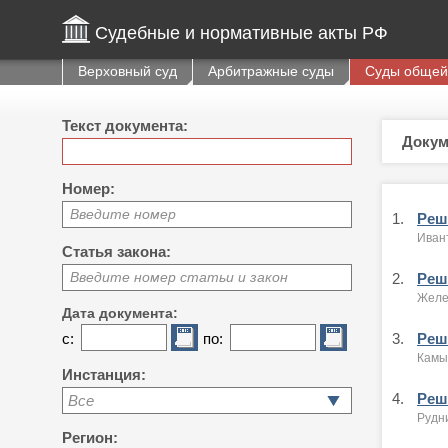
Судебные и нормативные акты РФ
Верховный суд
Арбитражные суды
Суды общей
Текст документа:
Докум
Номер:
Введите номер
1.
Реше
Ивант
Статья закона:
Введите номер статьи и закон
2.
Реше
Желе
Дата документа:
с:
по:
3.
Реше
Камыш
Инстанция:
4.
Реше
Все
Рудни
Регион: