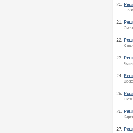
20.
Реше
Тобол
21.
Реше
Омски
22.
Реше
Канск
23.
Реше
Ленин
24.
Реше
Воскр
25.
Реше
Октяб
26.
Реше
Киров
27.
Реше