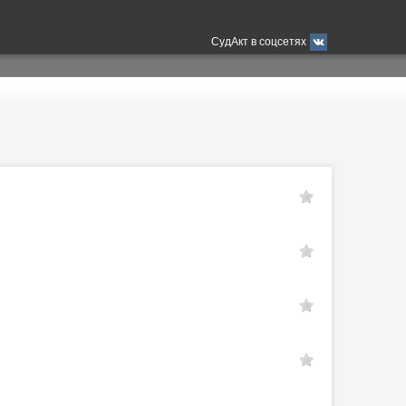
СудАкт в соцсетях