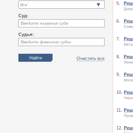
5.
Реше
Дзерж
Суд:
6.
Реше
Введите название суда
Севе
Судья:
7.
Реше
Введите фамилию судьи
Метал
8.
Реше
Очистить все
Ленин
9.
Реше
Моско
10.
Реше
Черно
11.
Реше
Промы
12.
Реше