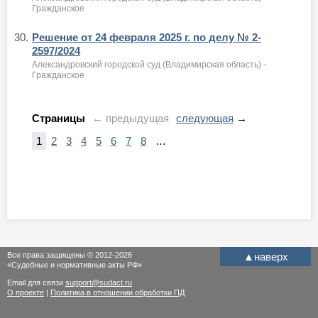
Гражданское
30.
Решение от 24 февраля 2025 г. по делу № 2-
2597/2024
Александровский городской суд (Владимирская область) -
Гражданское
Страницы
← предыдущая
следующая
→
1
2
3
4
5
6
7
8
…
Все права защищены © 2012-2026
▲
наверх
«Судебные и нормативные акты РФ»
Email для связи
support@sudact.ru
О проекте
|
Политика в отношении обработки ПД