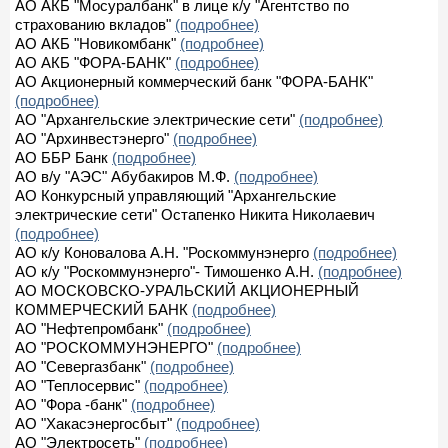
АО АКБ "Мосуралбанк" в лице к/у "Агентство по
страхованию вкладов"
(подробнее)
АО АКБ "Новикомбанк"
(подробнее)
АО АКБ "ФОРА-БАНК"
(подробнее)
АО Акционерный коммерческий банк "ФОРА-БАНК"
(подробнее)
АО "Архангельские электрические сети"
(подробнее)
АО "Архинвестэнерго"
(подробнее)
АО ББР Банк
(подробнее)
АО в/у "АЭС" Абубакиров М.Ф.
(подробнее)
АО Конкурсный управляющий "Архангельские
электрические сети" Остапенко Никита Николаевич
(подробнее)
АО к/у Коновалова А.Н. "Роскоммунэнерго
(подробнее)
АО к/у "Роскоммунэнерго"- Тимошенко А.Н.
(подробнее)
АО МОСКОВСКО-УРАЛЬСКИЙ АКЦИОНЕРНЫЙ
КОММЕРЧЕСКИЙ БАНК
(подробнее)
АО "Нефтепромбанк"
(подробнее)
АО "РОСКОММУНЭНЕРГО"
(подробнее)
АО "Севергазбанк"
(подробнее)
АО "Теплосервис"
(подробнее)
АО "Фора -банк"
(подробнее)
АО "Хакасэнергосбыт"
(подробнее)
АО "Электросеть"
(подробнее)