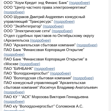
ООО "Хоум Кредит энд Финанс Банк"
(подробнее)
ООО "Центр частного права электроэнергетики"
(подробнее)
ООО Шураков Дмитрий Андреевич конкурсный
управляющий "Трансресурс"
(подробнее)
ООО "ЭкоИнтегратор"
(подробнее)
ООО "Электрические сети"
(подробнее)
Отдел судебных приставов по Октябрьскому округу
г.Архангельска
(подробнее)
ПАО "Архангельская сбытовая компания"
(подробнее)
ПАО Банк "Финансовая Корпорация Открытие"
(подробнее)
ПАО Банк "Финансовая Корпорация Открытие" в
г.Москве
(подробнее)
ПАО "БИНБАНК"
(подробнее)
ПАО "Вологдаэнергосбыт"
(подробнее)
ПАО "Вологодская сбытовая компания"
(подробнее)
ПАО конкурсный управляющий "Архангельская
сбытовая компания" Иосипчук Владимир Анатольевич
(подробнее)
ПАО КУ " "АСК" Морозова Виктория Геннадьевна
(подробнее)
ПАО к/у "Вологдаэнергосбыт" Соломонов А.С.
(подробнее)