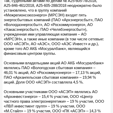
Так, судебными актами по делам № А25-605-78/2018,
А25-846-461/2018, А25-605-288/2018 неоднократно было
установлено, что в группу компаний
«Межрегионсоюзэнерго» (МРСЭН) входят пять
энергосбытовых компаний (ПАО «Архэнергосбыт», ПАО
«Вологдаэнергосбыт», АО «Роскоммунэнерго», АО
«Хакасэнергосбыт», ПАО «Челябэнергосбыт»),
учрежденная ими управляющая компания – АО
«МРСЭН», а также иные компании (в том числе сетевые:
ООО «АСЭП», АО «АЭС», ООО «АЭС Инвест» и др.),
кроме того АО АКБ «Мосуралбанк», являющийся
финансовым центром группы.
Основными владельцами акций АО АКБ «Мосуралбанк»
являлись ПАО «Вологодская сбытовая компания» –
46,01 % акций, АО «Роскоммунэнерго» – 17,13 % акций,
ПАО «Архангельская сбытовая компания» – 19,94 %
акций. Доля ООО «АСЭП» составляла 4,5 %.
Основными участниками ООО «АСЭП» являлись АО
«Архинвестэнерго» – 15,4 % участия, ООО «Центр
частного права электроэнергетики» – 19 % участия, ООО
«ЛВЛ инвестмент групп» – 19 % участия, ООО
«М.Стайл» – 19 % участия, ООО «ПК «АСЭП» – 14,3 %