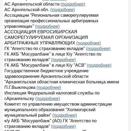
АС Архангельской области
(подробнее)
АС Архнгельской обл.
(подробнее)
Ассоциации "Региональная саморегулируемая
организация профессиональных арбитражных
управляющих"
(подробнее)
АССОЦИАЦИЯ ЕВРОСИБИРСКАЯ
САМОРЕГУЛИРУЕМАЯ ОРГАНИЗАЦИЯ
АРБИТРАЖНЫХ УПРАВЛЯЮЩИХ
(подробнее)
ГК "Агентство по страхованию вкладов"
(подробнее)
ГК АКБ "Мосуралбанк" в лице К/у "Агентство по
страхованию вкладов"
(подробнее)
ГК АКБ "Мосуралбанк" в лице К/у "АСВ"
(подробнее)
Государственное бюджетное учреждение
здравоохранения Архангельской области
"Арханегльская областная клиническая больница имени
П.Г.Выжлецова
(подробнее)
Инспекция Федеральной налоговой службы по
г.Архангельску
(подробнее)
Комитет по управлению имуществом администрации
муниципального образования "Холмогорский
муниципальный район"
(подробнее)
к/у АКБ "Мосуралбанк" (АО) ГК "Агентство по
страхованию вкладов"
(подробнее)