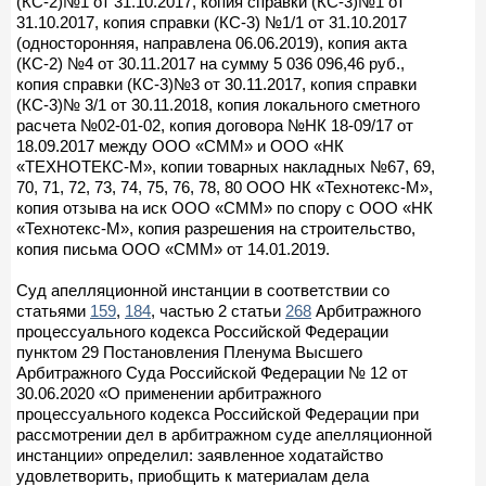
(КС-2)№1 от 31.10.2017, копия справки (КС-3)№1 от
31.10.2017, копия справки (КС-3) №1/1 от 31.10.2017
(односторонняя, направлена 06.06.2019), копия акта
(КС-2) №4 от 30.11.2017 на сумму 5 036 096,46 руб.,
копия справки (КС-3)№3 от 30.11.2017, копия справки
(КС-3)№ 3/1 от 30.11.2018, копия локального сметного
расчета №02-01-02, копия договора №НК 18-09/17 от
18.09.2017 между ООО «СММ» и ООО «НК
«ТЕХНОТЕКС-М», копии товарных накладных №67, 69,
70, 71, 72, 73, 74, 75, 76, 78, 80 ООО НК «Технотекс-М»,
копия отзыва на иск ООО «СММ» по спору с ООО «НК
«Технотекс-М», копия разрешения на строительство,
копия письма ООО «СММ» от 14.01.2019.
Суд апелляционной инстанции в соответствии со
статьями
159
,
184
, частью 2 статьи
268
Арбитражного
процессуального кодекса Российской Федерации
пунктом 29 Постановления Пленума Высшего
Арбитражного Суда Российской Федерации № 12 от
30.06.2020 «О применении арбитражного
процессуального кодекса Российской Федерации при
рассмотрении дел в арбитражном суде апелляционной
инстанции» определил: заявленное ходатайство
удовлетворить, приобщить к материалам дела