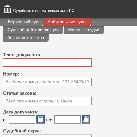
Судебные и нормативные акты РФ
Верховный суд
Арбитражные суды
Суды общей юрисдикции
Мировые судьи
Законодательство
Текст документа:
Номер:
Введите номер, например А01-234/2013
Статья закона:
Введите номер статьи и закон
Дата документа:
с:
по:
Судебный округ: