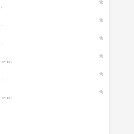
ое
ое
ое
ративное
ое
ративное