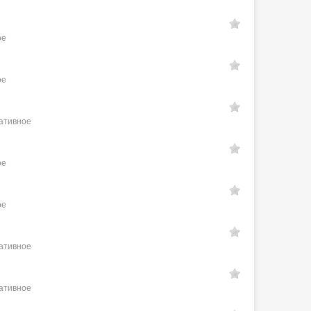
ое
ое
ративное
ое
ое
ративное
ративное