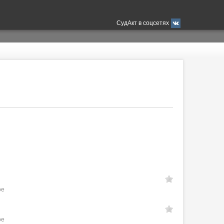
СудАкт в соцсетях
ое
ое