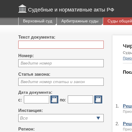
Судебные и нормативные акты РФ
Верховный суд
Арбитражные суды
Суды общей
Текст документа:
Чи
Судь
Номер:
Прио
Введите номер
Пос
Статья закона:
Введите номер статьи и закон
Дата документа:
с:
по:
1.
Реше
Инстанция:
Приок
Все
2.
Реше
Регион:
Приок