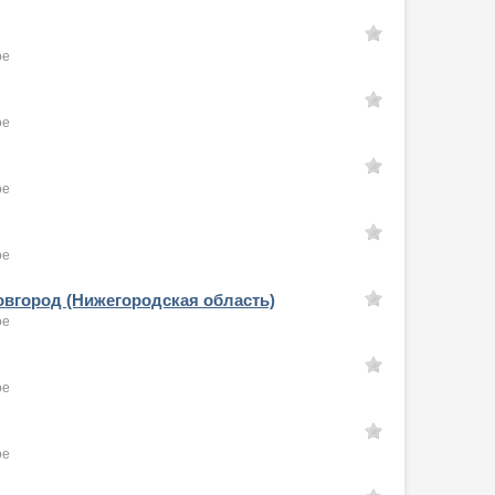
ое
ое
ое
ое
Новгород (Нижегородская область)
ое
ое
ое