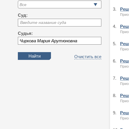
3.
Реше
Приок
Суд:
Введите название суда
4.
Реше
Приок
Судья:
5.
Реше
Приок
Очистить все
6.
Реше
Приок
7.
Реш
Приок
8.
Реше
Приок
9.
Реше
Приок