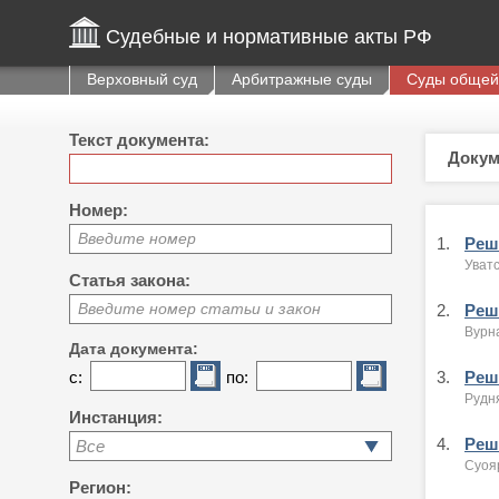
Судебные и нормативные акты РФ
Верховный суд
Арбитражные суды
Суды общей
Текст документа:
Докум
Номер:
Введите номер
1.
Реше
Уватс
Статья закона:
Введите номер статьи и закон
2.
Реше
Вурна
Дата документа:
с:
по:
3.
Реше
Рудн
Инстанция:
4.
Реше
Все
Суоя
Регион: