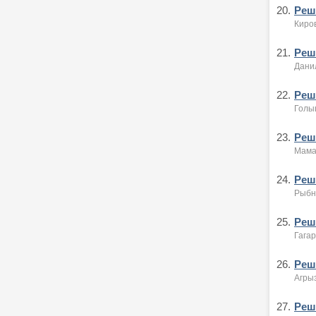
20.
Реше
Киров
21.
Реше
Дани
22.
Реше
Голы
23.
Реше
Мама
24.
Реше
Рыбн
25.
Реше
Гагар
26.
Реше
Агрыз
27.
Реше