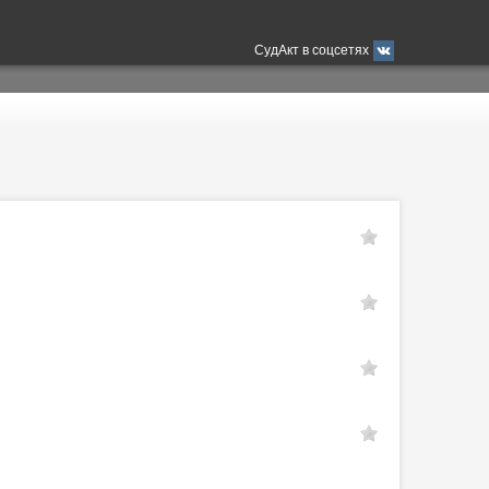
СудАкт в соцсетях