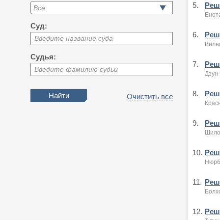
5.
Реше
Енота
Суд:
6.
Реше
Введите название суда
Вилег
Судья:
7.
Реше
Введите фамилию судьи
Дзун-
8.
Реше
Очистить все
Крас
9.
Реше
Шило
10.
Реше
Нюрб
11.
Реше
Болхо
12.
Реше