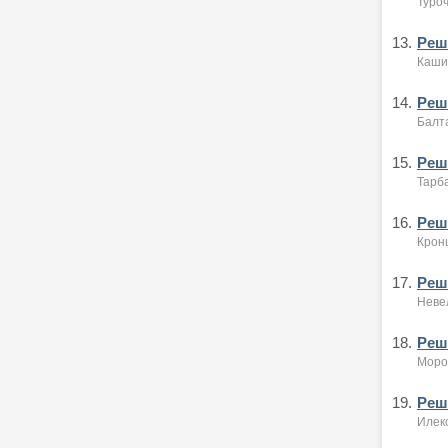
Туроч
13.
Реше
Кашин
14.
Реше
Балта
15.
Реше
Тарба
16.
Реше
Крон
17.
Реше
Невел
18.
Реше
Мороз
19.
Реше
Илекс