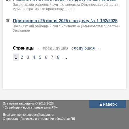
Засвияжский районный суд г. Ульяновска (Ульяновская область) -
Административные правонарушения
30.
Приговор от 25 июня 2025 г. по делу № 1-192/2025
Засвияжский районный суд г. Ульяновска (Ульяновская область) -
Уголовное
Страницы
← предыдущая
следующая
→
1
2
3
4
5
6
7
8
…
Все права защищены © 2012-2026
▲
наверх
«Судебные и нормативные акты РФ»
Email для связи
support@sudact.ru
О проекте
|
Политика в отношении обработки ПД