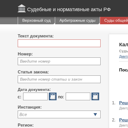
Судебные и нормативные акты РФ
Верховный суд
Арбитражные суды
Суды общей
Текст документа:
Ка
Судь
Номер:
Дмитр
Введите номер
Пос
Статья закона:
Введите номер статьи и закон
Дата документа:
с:
по:
1.
Реше
Инстанция:
Дмитр
Все
2.
Реше
Регион:
Дмитр