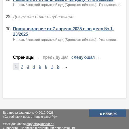
Новозыбковский городской суд (Брянская область) - Гражданское
29.
Документ снят с публикации.
30.
Постановление от 7 апреля 2025 г. по делу № 1-
23/2025
Новозыбковский городской суд (Брянская область) - Уголовное
Страницы
← предыдущая
следующая
→
1
2
3
4
5
6
7
8
…
Все права защищены © 2012-2026
▲
наверх
«Судебные и нормативные акты РФ»
Email для связи
support@sudact.ru
О проекте
|
Политика в отношении обработки ПД