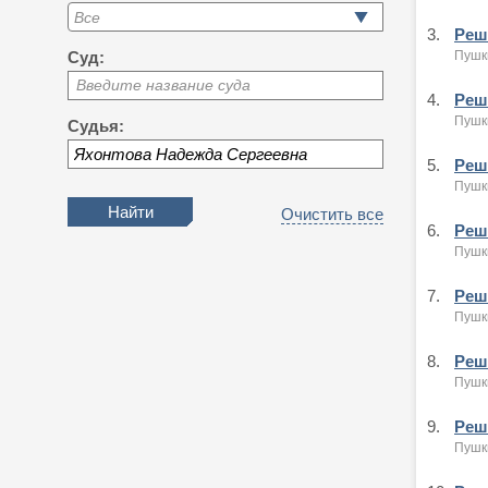
3.
Реше
Пушк
Суд:
Введите название суда
4.
Реше
Пушк
Судья:
5.
Реше
Пушк
Очистить все
6.
Реше
Пушк
7.
Реше
Пушк
8.
Реше
Пушк
9.
Реше
Пушк