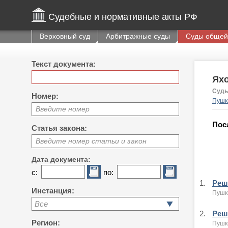
Судебные и нормативные акты РФ
Верховный суд
Арбитражные суды
Суды общей
Текст документа:
Яхо
Судь
Номер:
Пушк
Введите номер
Пос
Статья закона:
Введите номер статьи и закон
Дата документа:
с:
по:
1.
Реше
Инстанция:
Пушк
Все
2.
Реше
Регион:
Пушк