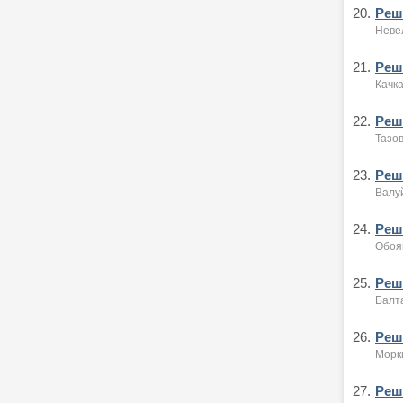
20.
Реше
Неве
21.
Реше
Качк
22.
Реше
Тазо
23.
Реше
Валу
24.
Реше
Обоя
25.
Реше
Балт
26.
Реше
Морк
27.
Реше