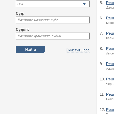
5.
Реше
Даль
Суд:
6.
Реше
Введите название суда
Кето
Судья:
7.
Реше
Введите фамилию судьи
Калм
8.
Реше
Очистить все
Лыск
9.
Реше
Адам
10.
Реше
Черн
11.
Реше
Бело
12.
Реше