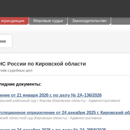
 юрисдикции
Мировые судьи
Законодательство
ник
С России по Кировской области
тник судебных дел
ледние документы:
ние от 21 января 2026 г. по делу № 2А-136/2026
рьский районный суд г. Кирова (Кировская область) - Административное
лляционное определение от 24 декабря 2025 г. Кировский об
ский областной суд (Кировская область) - Административное
ние от 24 декабря 2025 г. по делу № 2А-2958/2025