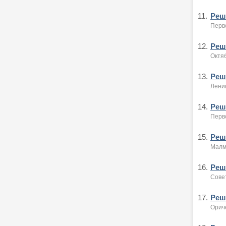
11.
Реше
Перво
12.
Реше
Октяб
13.
Реше
Ленин
14.
Реше
Перво
15.
Реше
Малм
16.
Реше
Сове
17.
Реше
Орич