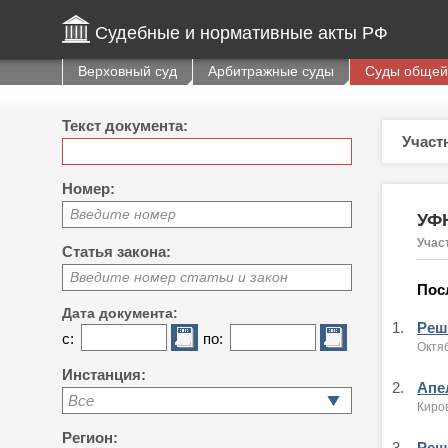
Судебные и нормативные акты РФ
Верховный суд
Арбитражные суды
Суды общей
Текст документа:
Участ
Номер:
Введите номер
УФН
Учас
Статья закона:
Введите номер статьи и закон
Пос
Дата документа:
1.
Реше
с:
по:
Октяб
Инстанция:
2.
Апе
Все
Киров
Регион:
3.
Реше