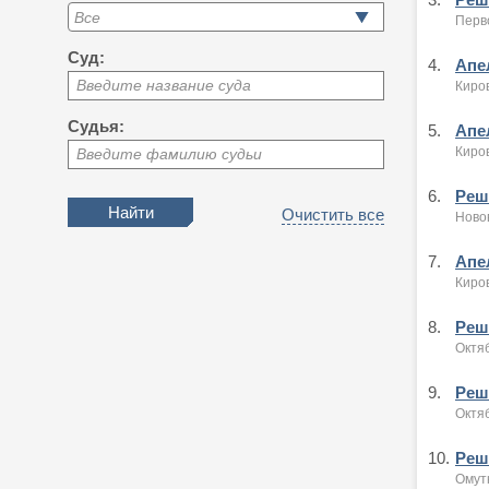
Перво
Суд:
4.
Апе
Введите название суда
Киров
Судья:
5.
Апе
Киров
Введите фамилию судьи
6.
Реше
Очистить все
Новов
7.
Апе
Киров
8.
Реше
Октяб
9.
Реше
Октяб
10.
Реше
Омут