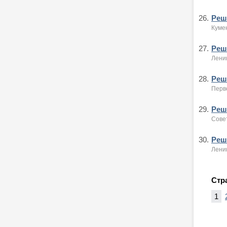
26.
Реше
Кумен
27.
Реше
Ленин
28.
Реше
Перво
29.
Реше
Сове
30.
Реше
Ленин
Стр
1