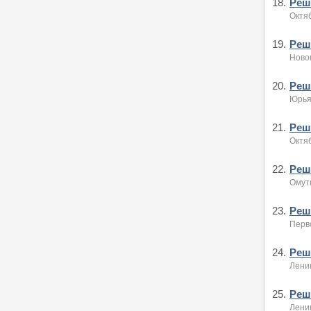
18.
Реше
Октяб
19.
Реше
Новов
20.
Реше
Юрья
21.
Реше
Октяб
22.
Реше
Омут
23.
Реше
Перво
24.
Реше
Ленин
25.
Реше
Ленин